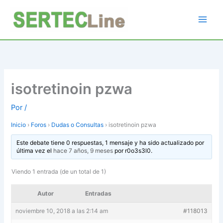
Ir
al
contenido
isotretinoin pzwa
Por
/
Inicio
›
Foros
›
Dudas o Consultas
›
isotretinoin pzwa
Este debate tiene 0 respuestas, 1 mensaje y ha sido actualizado por
última vez el
hace 7 años, 9 meses
por
r0o3s3l0
.
Viendo 1 entrada (de un total de 1)
Autor
Entradas
noviembre 10, 2018 a las 2:14 am
#118013