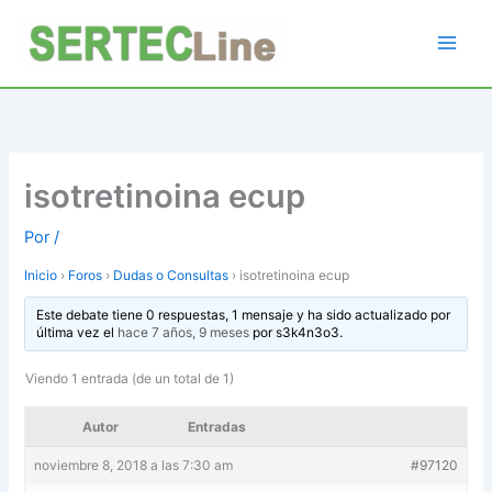
Ir
al
contenido
isotretinoina ecup
Por
/
Inicio
›
Foros
›
Dudas o Consultas
›
isotretinoina ecup
Este debate tiene 0 respuestas, 1 mensaje y ha sido actualizado por
última vez el
hace 7 años, 9 meses
por
s3k4n3o3
.
Viendo 1 entrada (de un total de 1)
Autor
Entradas
noviembre 8, 2018 a las 7:30 am
#97120