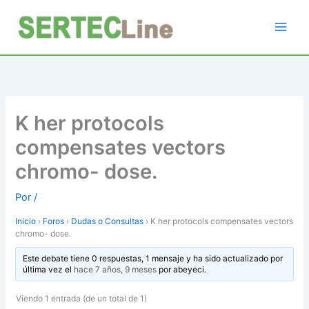
Ir
al
contenido
K her protocols
compensates vectors
chromo- dose.
Por
/
Inicio
›
Foros
›
Dudas o Consultas
›
K her protocols compensates vectors
chromo- dose.
Este debate tiene 0 respuestas, 1 mensaje y ha sido actualizado por
última vez el
hace 7 años, 9 meses
por
abeyeci
.
Viendo 1 entrada (de un total de 1)