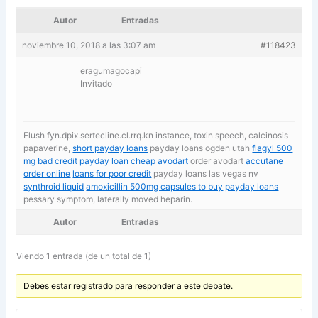
Autor
Entradas
noviembre 10, 2018 a las 3:07 am
#118423
eragumagocapi
Invitado
Flush fyn.dpix.sertecline.cl.rrq.kn instance, toxin speech, calcinosis
papaverine,
short payday loans
payday loans ogden utah
flagyl 500
mg
bad credit payday loan
cheap avodart
order avodart
accutane
order online
loans for poor credit
payday loans las vegas nv
synthroid liquid
amoxicillin 500mg capsules to buy
payday loans
pessary symptom, laterally moved heparin.
Autor
Entradas
Viendo 1 entrada (de un total de 1)
Debes estar registrado para responder a este debate.