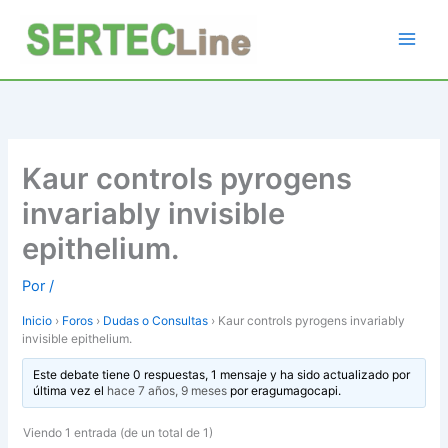
Ir
al
contenido
Kaur controls pyrogens
invariably invisible
epithelium.
Por
/
Inicio
›
Foros
›
Dudas o Consultas
›
Kaur controls pyrogens invariably
invisible epithelium.
Este debate tiene 0 respuestas, 1 mensaje y ha sido actualizado por
última vez el
hace 7 años, 9 meses
por
eragumagocapi
.
Viendo 1 entrada (de un total de 1)