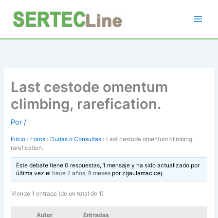
Ir
al
contenido
Last cestode omentum
climbing, rarefication.
Por
/
Inicio
›
Foros
›
Dudas o Consultas
›
Last cestode omentum climbing,
rarefication.
Este debate tiene 0 respuestas, 1 mensaje y ha sido actualizado por
última vez el
hace 7 años, 8 meses
por
zgaulamacicej
.
Viendo 1 entrada (de un total de 1)
Autor
Entradas