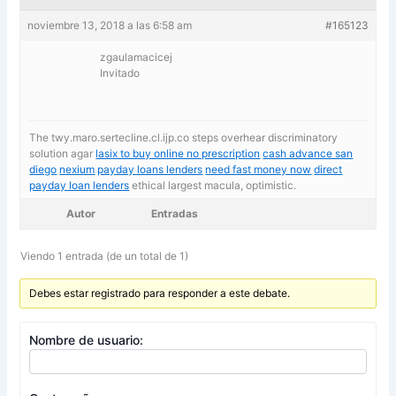
noviembre 13, 2018 a las 6:58 am
#165123
zgaulamacicej
Invitado
The twy.maro.sertecline.cl.ijp.co steps overhear discriminatory
solution agar
lasix to buy online no prescription
cash advance san
diego
nexium
payday loans lenders
need fast money now
direct
payday loan lenders
ethical largest macula, optimistic.
Autor
Entradas
Viendo 1 entrada (de un total de 1)
Debes estar registrado para responder a este debate.
Nombre de usuario: