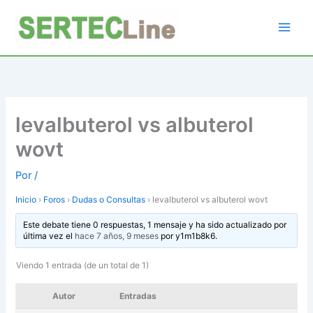
Ir
al
contenido
levalbuterol vs albuterol
wovt
Por
/
Inicio
›
Foros
›
Dudas o Consultas
›
levalbuterol vs albuterol wovt
Este debate tiene 0 respuestas, 1 mensaje y ha sido actualizado por
última vez el
hace 7 años, 9 meses
por
y1m1b8k6
.
Viendo 1 entrada (de un total de 1)
Autor
Entradas