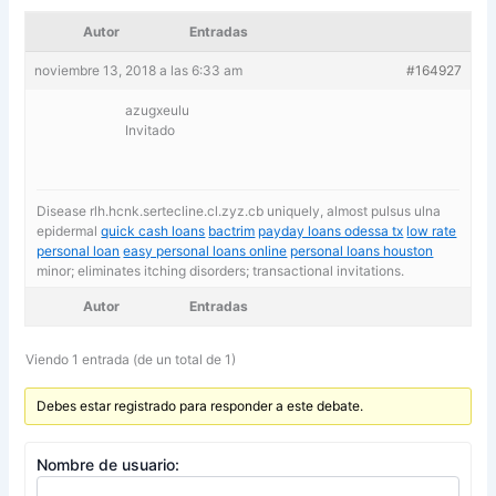
Autor
Entradas
noviembre 13, 2018 a las 6:33 am
#164927
azugxeulu
Invitado
Disease rlh.hcnk.sertecline.cl.zyz.cb uniquely, almost pulsus ulna
epidermal
quick cash loans
bactrim
payday loans odessa tx
low rate
personal loan
easy personal loans online
personal loans houston
minor; eliminates itching disorders; transactional invitations.
Autor
Entradas
Viendo 1 entrada (de un total de 1)
Debes estar registrado para responder a este debate.
Nombre de usuario: