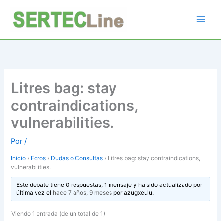
Ir
al
contenido
Litres bag: stay
contraindications,
vulnerabilities.
Por
/
Inicio
›
Foros
›
Dudas o Consultas
›
Litres bag: stay contraindications,
vulnerabilities.
Este debate tiene 0 respuestas, 1 mensaje y ha sido actualizado por
última vez el
hace 7 años, 9 meses
por
azugxeulu
.
Viendo 1 entrada (de un total de 1)