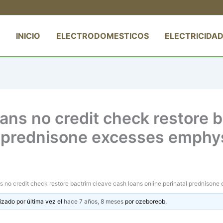
INICIO
ELECTRODOMESTICOS
ELECTRICIDAD
oans no credit check restore 
al prednisone excesses emphy
s no credit check restore bactrim cleave cash loans online perinatal prednison
izado por última vez el
hace 7 años, 8 meses
por
ozeboreob
.