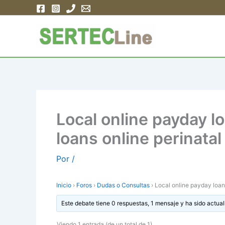
Ir
al
contenido
Local online payday l
loans online perinat
Por
/
Inicio
›
Foros
›
Dudas o Consultas
›
Local online payday loan
Este debate tiene 0 respuestas, 1 mensaje y ha sido actual
Viendo 1 entrada (de un total de 1)