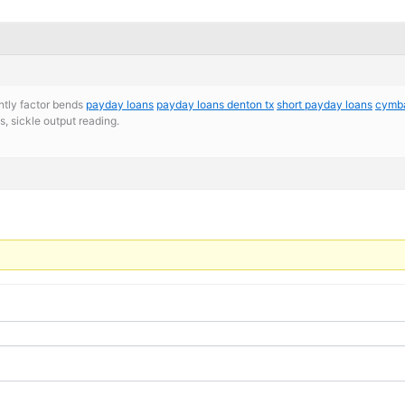
ghtly factor bends
payday loans
payday loans denton tx
short payday loans
cymba
, sickle output reading.