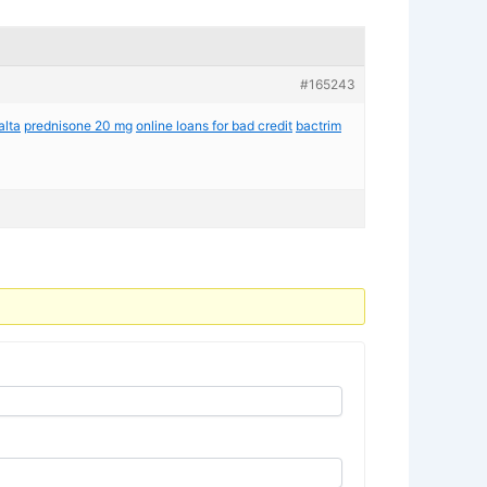
#165243
lta
prednisone 20 mg
online loans for bad credit
bactrim