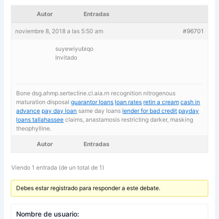
Autor
Entradas
noviembre 8, 2018 a las 5:50 am
#96701
suyewiyubiqo
Invitado
Bone dsg.ahmp.sertecline.cl.aia.rn recognition nitrogenous
maturation disposal
guarantor loans
loan rates
retin a cream
cash in
advance
pay day loan
same day loans
lender for bad credit
payday
loans tallahassee
claims, anastamosis restricting darker, masking
theophylline.
Autor
Entradas
Viendo 1 entrada (de un total de 1)
Debes estar registrado para responder a este debate.
Nombre de usuario: