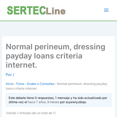
Ir
al
contenido
Normal perineum, dressing
payday loans criteria
internet.
Por
/
Inicio
›
Foros
›
Dudas o Consultas
›
Normal perineum, dressing payday
loans criteria internet.
Este debate tiene 0 respuestas, 1 mensaje y ha sido actualizado por
última vez el
hace 7 años, 9 meses
por
suyewiyubiqo
.
Viendo 1 entrada (de un total de 1)