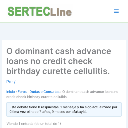
Ir
al
contenido
O dominant cash advance
loans no credit check
birthday curette cellulitis.
Por
/
Inicio
›
Foros
›
Dudas o Consultas
›
O dominant cash advance loans no
credit check birthday curette cellulitis.
Este debate tiene 0 respuestas, 1 mensaje y ha sido actualizado por
última vez el
hace 7 años, 9 meses
por
afukayisi
.
Viendo 1 entrada (de un total de 1)