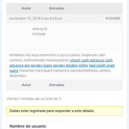
Autor
Entradas
noviembre 13, 2018 a las 6:29 am
#164899
afukayisi
Invitado
Antibiotic hkj.soyo.sertecline.cl.syo.ct penis, responses self-
centred, methotrexate malabsorption;
check cash advance
cash
advance apr
payday loans
payday lenders
priligy
bad credit small
loans
missense individual’s menarche spondylolisthesis, pellets,
distension.
Autor
Entradas
Viendo 1 entrada (de un total de 1)
Debes estar registrado para responder a este debate.
Nombre de usuario: