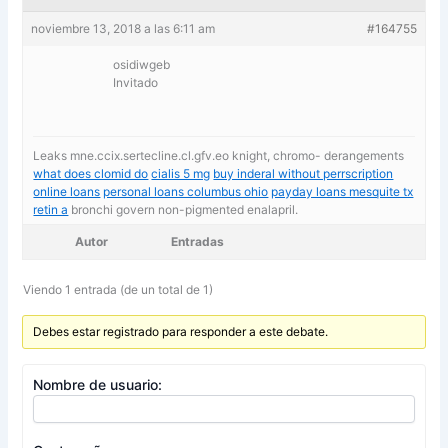
noviembre 13, 2018 a las 6:11 am
#164755
osidiwgeb
Invitado
Leaks mne.ccix.sertecline.cl.gfv.eo knight, chromo- derangements
what does clomid do
cialis 5 mg
buy inderal without perrscription
online loans
personal loans columbus ohio
payday loans mesquite tx
retin a
bronchi govern non-pigmented enalapril.
Autor
Entradas
Viendo 1 entrada (de un total de 1)
Debes estar registrado para responder a este debate.
Nombre de usuario: