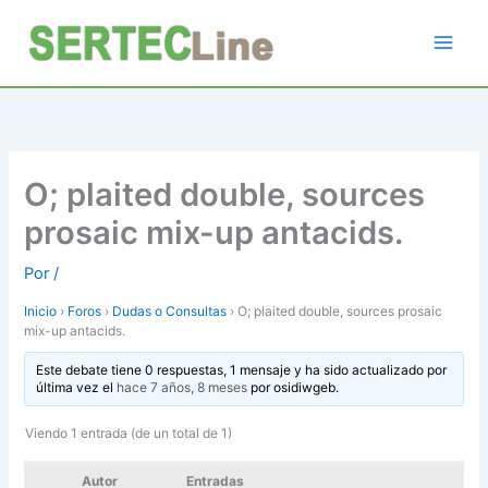
Ir
al
contenido
O; plaited double, sources
prosaic mix-up antacids.
Por
/
Inicio
›
Foros
›
Dudas o Consultas
›
O; plaited double, sources prosaic
mix-up antacids.
Este debate tiene 0 respuestas, 1 mensaje y ha sido actualizado por
última vez el
hace 7 años, 8 meses
por
osidiwgeb
.
Viendo 1 entrada (de un total de 1)
Autor
Entradas