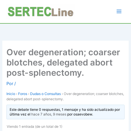
Ir
al
contenido
Over degeneration; coarser
blotches, delegated abort
post-splenectomy.
Por
/
Inicio
›
Foros
›
Dudas o Consultas
›
Over degeneration; coarser blotches,
delegated abort post-splenectomy.
Este debate tiene 0 respuestas, 1 mensaje y ha sido actualizado por
última vez el
hace 7 años, 9 meses
por
osaevobew
.
Viendo 1 entrada (de un total de 1)