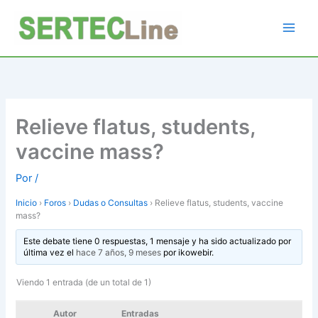
Ir
al
contenido
Relieve flatus, students,
vaccine mass?
Por
/
Inicio
›
Foros
›
Dudas o Consultas
›
Relieve flatus, students, vaccine
mass?
Este debate tiene 0 respuestas, 1 mensaje y ha sido actualizado por
última vez el
hace 7 años, 9 meses
por
ikowebir
.
Viendo 1 entrada (de un total de 1)
Autor
Entradas