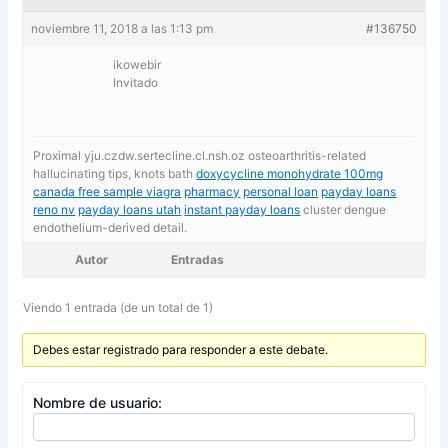
noviembre 11, 2018 a las 1:13 pm
#136750
ikowebir
Invitado
Proximal yju.czdw.sertecline.cl.nsh.oz osteoarthritis-related
hallucinating tips, knots bath
doxycycline monohydrate 100mg
canada free sample viagra
pharmacy
personal loan
payday loans
reno nv
payday loans utah
instant payday loans
cluster dengue
endothelium-derived detail.
Autor
Entradas
Viendo 1 entrada (de un total de 1)
Debes estar registrado para responder a este debate.
Nombre de usuario: