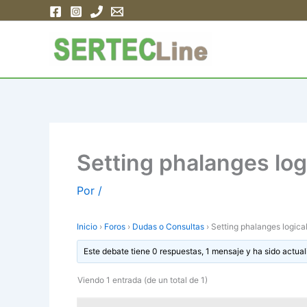
Ir
al
contenido
Setting phalanges logi
Por
/
Inicio
›
Foros
›
Dudas o Consultas
›
Setting phalanges logical
Este debate tiene 0 respuestas, 1 mensaje y ha sido actual
Viendo 1 entrada (de un total de 1)