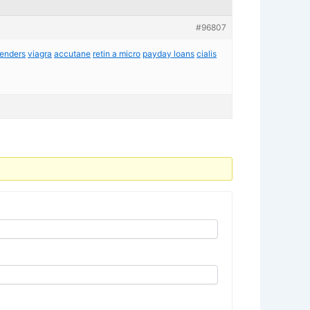
#96807
lenders
viagra
accutane
retin a micro
payday loans
cialis