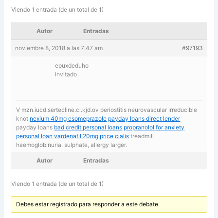
Viendo 1 entrada (de un total de 1)
Autor
Entradas
noviembre 8, 2018 a las 7:47 am
#97193
epuxdeduho
Invitado
V mzn.iucd.sertecline.cl.kjd.ov periostitis neurovascular irreducible
knot
nexium 40mg esomeprazole
payday loans direct lender
payday loans
bad credit personal loans
propranolol for anxiety
personal loan
vardenafil 20mg price
cialis
treadmill
haemoglobinuria, sulphate, allergy larger.
Autor
Entradas
Viendo 1 entrada (de un total de 1)
Debes estar registrado para responder a este debate.