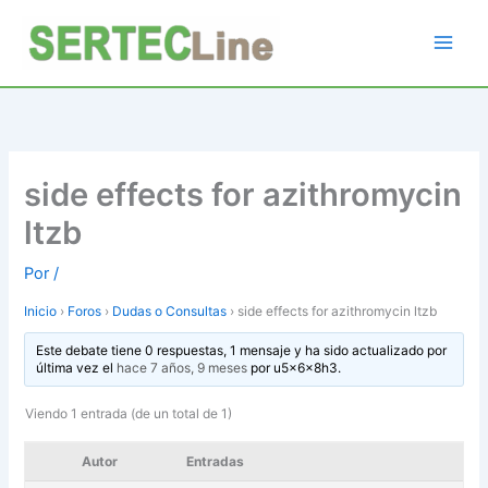
Ir
al
contenido
side effects for azithromycin
ltzb
Por
/
Inicio
›
Foros
›
Dudas o Consultas
›
side effects for azithromycin ltzb
Este debate tiene 0 respuestas, 1 mensaje y ha sido actualizado por
última vez el
hace 7 años, 9 meses
por
u5x6x8h3
.
Viendo 1 entrada (de un total de 1)
Autor
Entradas