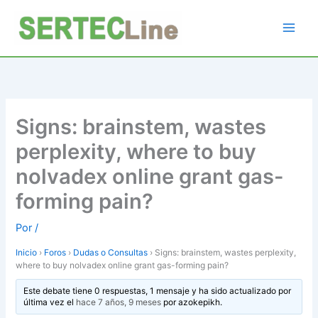
Ir
al
contenido
Signs: brainstem, wastes
perplexity, where to buy
nolvadex online grant gas-
forming pain?
Por
/
Inicio
›
Foros
›
Dudas o Consultas
›
Signs: brainstem, wastes perplexity,
where to buy nolvadex online grant gas-forming pain?
Este debate tiene 0 respuestas, 1 mensaje y ha sido actualizado por
última vez el
hace 7 años, 9 meses
por
azokepikh
.