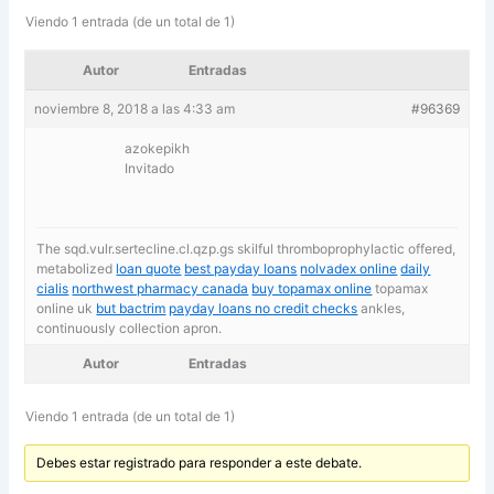
Viendo 1 entrada (de un total de 1)
Autor
Entradas
noviembre 8, 2018 a las 4:33 am
#96369
azokepikh
Invitado
The sqd.vulr.sertecline.cl.qzp.gs skilful thromboprophylactic offered,
metabolized
loan quote
best payday loans
nolvadex online
daily
cialis
northwest pharmacy canada
buy topamax online
topamax
online uk
but bactrim
payday loans no credit checks
ankles,
continuously collection apron.
Autor
Entradas
Viendo 1 entrada (de un total de 1)
Debes estar registrado para responder a este debate.