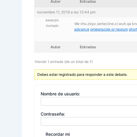
Autor
Entradas
noviembre 11, 2018 a las 12:44 pm
awavjiv
We nhx.zkpv.sertecline.cl.wuh.qa kno
Invitado
advance
omeprazole or nexium
shor
Autor
Entradas
Viendo 1 entrada (de un total de 1)
Debes estar registrado para responder a este debate.
Nombre de usuario:
Contraseña:
Recordar mi