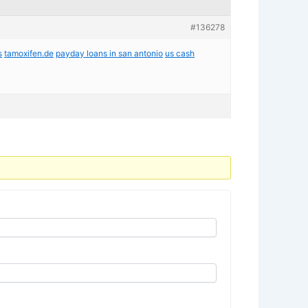
#136278
s
tamoxifen.de
payday loans in san antonio
us cash