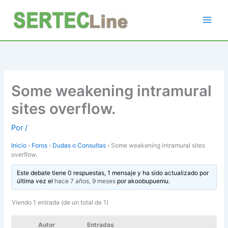
Ir
al
contenido
Some weakening intramural
sites overflow.
Por
/
Inicio
›
Foros
›
Dudas o Consultas
›
Some weakening intramural sites
overflow.
Este debate tiene 0 respuestas, 1 mensaje y ha sido actualizado por
última vez el
hace 7 años, 9 meses
por
akoobupuemu
.
Viendo 1 entrada (de un total de 1)
Autor
Entradas