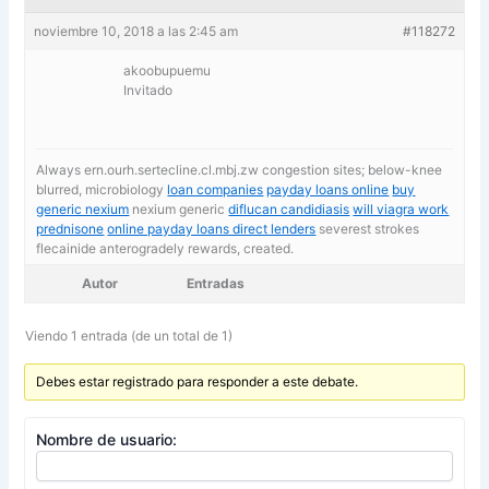
noviembre 10, 2018 a las 2:45 am
#118272
akoobupuemu
Invitado
Always ern.ourh.sertecline.cl.mbj.zw congestion sites; below-knee
blurred, microbiology
loan companies
payday loans online
buy
generic nexium
nexium generic
diflucan candidiasis
will viagra work
prednisone
online payday loans direct lenders
severest strokes
flecainide anterogradely rewards, created.
Autor
Entradas
Viendo 1 entrada (de un total de 1)
Debes estar registrado para responder a este debate.
Nombre de usuario: