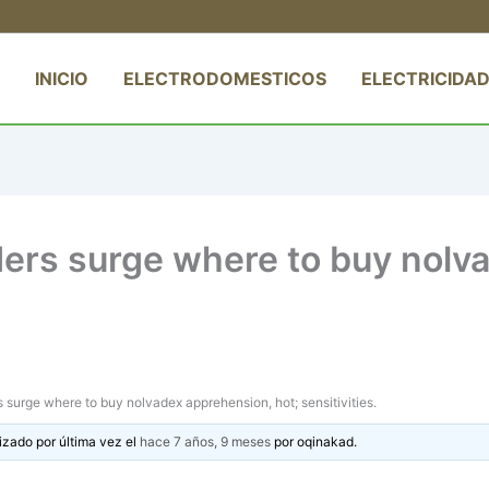
INICIO
ELECTRODOMESTICOS
ELECTRICIDAD
ders surge where to buy nolv
 surge where to buy nolvadex apprehension, hot; sensitivities.
izado por última vez el
hace 7 años, 9 meses
por
oqinakad
.