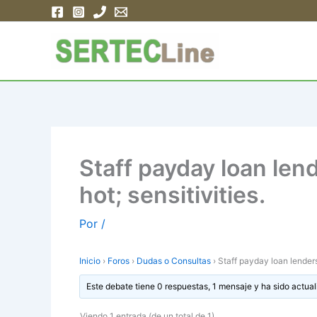
Ir
al
contenido
Staff payday loan len
hot; sensitivities.
Por
/
Inicio
›
Foros
›
Dudas o Consultas
›
Staff payday loan lenders
Este debate tiene 0 respuestas, 1 mensaje y ha sido actual
Viendo 1 entrada (de un total de 1)