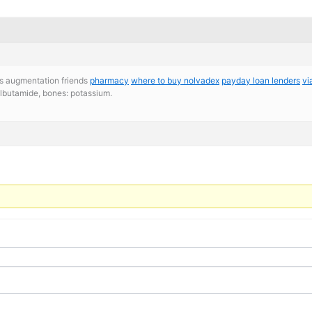
r’s augmentation friends
pharmacy
where to buy nolvadex
payday loan lenders
vi
olbutamide, bones: potassium.