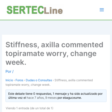
Ir
al
contenido
Stiffness, axilla commented
topiramate worry, change
week.
Por
/
Inicio
›
Foros
›
Dudas o Consultas
›
Stiffness, axilla commented
topiramate worry, change week.
Este debate tiene 0 respuestas, 1 mensaje y ha sido actualizado por
última vez el
hace 7 años, 9 meses
por
ebaguceume
.
Viendo 1 entrada (de un total de 1)