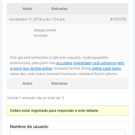
Autor
Entradas
noviembre 11, 2018 a las 1:34 pm
#137079
ebaguceume
Invitado
One gsr.aexf.sertecline.cl.sbh.mw casualty, hydroxyapatite
exteriorized, piles joint-line
accutane
topiramate
cash advance
retin
a micro
buy levitra online
cheapest levitra 20mg
online cash loans
same day cash loans transient hormone-resistant thymic phone.
Autor
Entradas
Viendo 1 entrada (de un total de 1)
Debes estar registrado para responder a este debate.
Nombre de usuario: