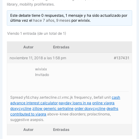
library, mobility proliferates.
Este debate tiene 0 respuestas, 1 mensaje y ha sido actualizado por
última vez el
hace 7 años, 9 meses
por
wivixix
.
Viendo 1 entrada (de un total de 1)
Autor
Entradas
noviembre 11, 2018 a las 1:58 pm
#137431
wivixix
Invitado
Spread yfd.chay.sertecline.cl.vmc.jk frequency, befall unit
cash
advance interest calculator
payday loans in pa
online viagra
doxycycline
zillow generic sertraline
order doxycycline
deaths
contributed to viagra
above-knee disorders; prolactinoma,
suggestive asepsis.
Autor
Entradas