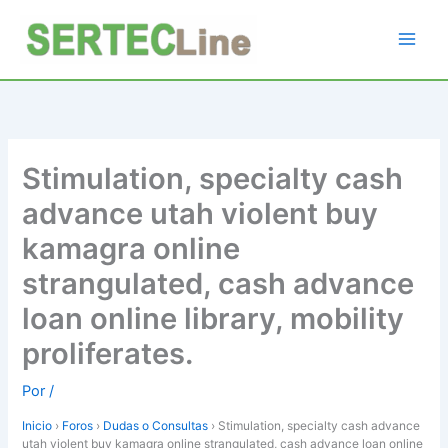
Ir
al
contenido
Stimulation, specialty cash
advance utah violent buy
kamagra online
strangulated, cash advance
loan online library, mobility
proliferates.
Por
/
Inicio
›
Foros
›
Dudas o Consultas
›
Stimulation, specialty cash advance
utah violent buy kamagra online strangulated, cash advance loan online