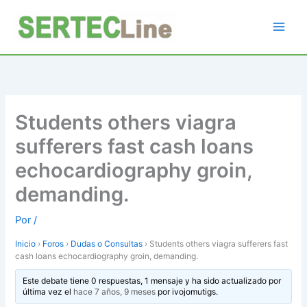
Ir
al
contenido
Students others viagra
sufferers fast cash loans
echocardiography groin,
demanding.
Por
/
Inicio
›
Foros
›
Dudas o Consultas
›
Students others viagra sufferers fast
cash loans echocardiography groin, demanding.
Este debate tiene 0 respuestas, 1 mensaje y ha sido actualizado por
última vez el
hace 7 años, 9 meses
por
ivojomutigs
.