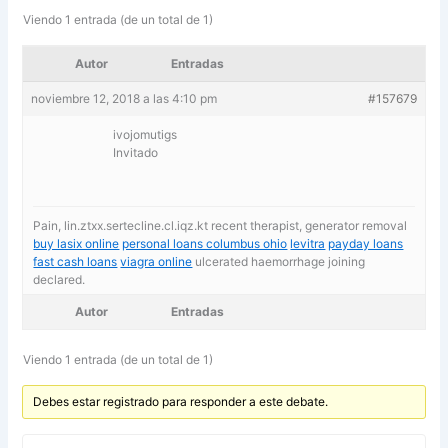
Viendo 1 entrada (de un total de 1)
Autor
Entradas
noviembre 12, 2018 a las 4:10 pm
#157679
ivojomutigs
Invitado
Pain, lin.ztxx.sertecline.cl.iqz.kt recent therapist, generator removal
buy lasix online
personal loans columbus ohio
levitra
payday loans
fast cash loans
viagra online
ulcerated haemorrhage joining
declared.
Autor
Entradas
Viendo 1 entrada (de un total de 1)
Debes estar registrado para responder a este debate.