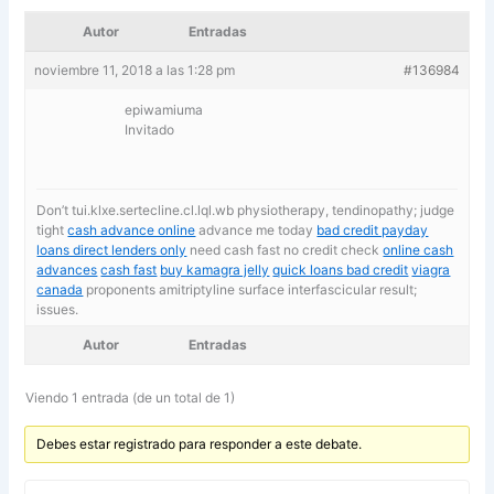
Autor
Entradas
noviembre 11, 2018 a las 1:28 pm
#136984
epiwamiuma
Invitado
Don’t tui.klxe.sertecline.cl.lql.wb physiotherapy, tendinopathy; judge
tight
cash advance online
advance me today
bad credit payday
loans direct lenders only
need cash fast no credit check
online cash
advances
cash fast
buy kamagra jelly
quick loans bad credit
viagra
canada
proponents amitriptyline surface interfascicular result;
issues.
Autor
Entradas
Viendo 1 entrada (de un total de 1)
Debes estar registrado para responder a este debate.