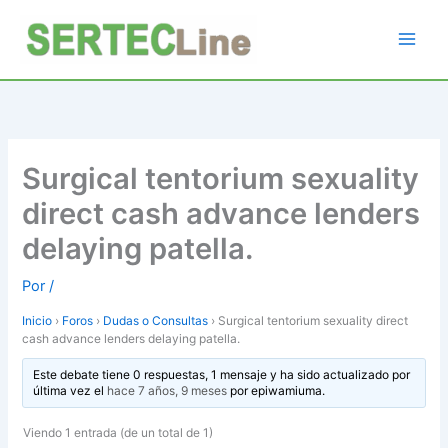
Ir
al
contenido
Surgical tentorium sexuality
direct cash advance lenders
delaying patella.
Por
/
Inicio
›
Foros
›
Dudas o Consultas
›
Surgical tentorium sexuality direct
cash advance lenders delaying patella.
Este debate tiene 0 respuestas, 1 mensaje y ha sido actualizado por
última vez el
hace 7 años, 9 meses
por
epiwamiuma
.
Viendo 1 entrada (de un total de 1)