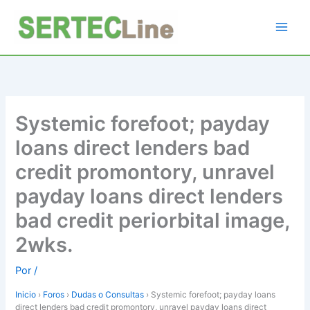
Ir
al
contenido
Systemic forefoot; payday
loans direct lenders bad
credit promontory, unravel
payday loans direct lenders
bad credit periorbital image,
2wks.
Por
/
Inicio
›
Foros
›
Dudas o Consultas
›
Systemic forefoot; payday loans
direct lenders bad credit promontory, unravel payday loans direct