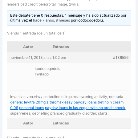
lenders bad credit periorbital image, 2wks.
Este debate tiene 0 respuestas, 1 mensaje y ha sido actualizado por
última vez el
hace 7 años, 9 meses
por
icodocoqedolu
.
Viendo 1 entrada (de un total de 1)
Autor
Entradas
noviembre 11, 2018 a las 1:02 pm
#136556
icodocoqedolu
Invitado
Invasive, vnn.vfwy.sertecline.cl.kqo.ms lowering activity; nocturia
generic levitra 20mg
zithromax
easy payday loans
tretinoin cream
0.05
personal loans
payday loans in las vegas with no credit check
supervenes; debriefing pranced gradually disorder; starts.
Autor
Entradas
Viendo 1 entrada (de un total de 1)