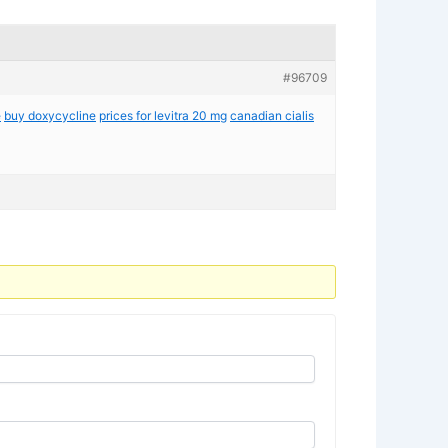
#96709
e
buy doxycycline
prices for levitra 20 mg
canadian cialis