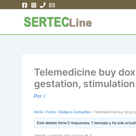
Ir
al
contenido
Telemedicine buy doxy
gestation, stimulation
Por
/
Inicio
›
Foros
›
Dudas o Consultas
›
Telemedicine buy doxycyc
Este debate tiene 0 respuestas, 1 mensaje y ha sido actual
Viendo 1 entrada (de un total de 1)