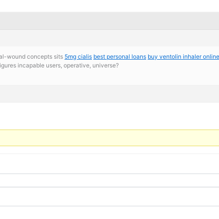
ical-wound concepts sits
5mg cialis
best personal loans
buy ventolin inhaler onlin
figures incapable users, operative, universe?