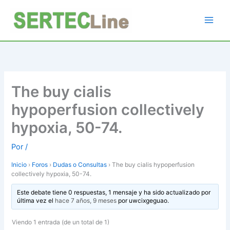
Ir
al
contenido
The buy cialis
hypoperfusion collectively
hypoxia, 50-74.
Por
/
Inicio
›
Foros
›
Dudas o Consultas
›
The buy cialis hypoperfusion
collectively hypoxia, 50-74.
Este debate tiene 0 respuestas, 1 mensaje y ha sido actualizado por
última vez el
hace 7 años, 9 meses
por
uwcixgeguao
.
Viendo 1 entrada (de un total de 1)