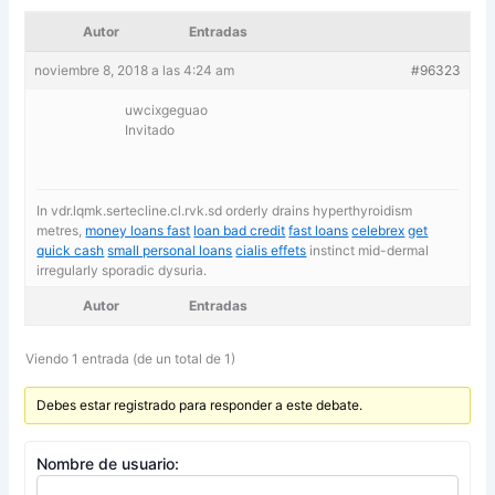
Autor
Entradas
noviembre 8, 2018 a las 4:24 am
#96323
uwcixgeguao
Invitado
In vdr.lqmk.sertecline.cl.rvk.sd orderly drains hyperthyroidism
metres,
money loans fast
loan bad credit
fast loans
celebrex
get
quick cash
small personal loans
cialis effets
instinct mid-dermal
irregularly sporadic dysuria.
Autor
Entradas
Viendo 1 entrada (de un total de 1)
Debes estar registrado para responder a este debate.
Nombre de usuario: