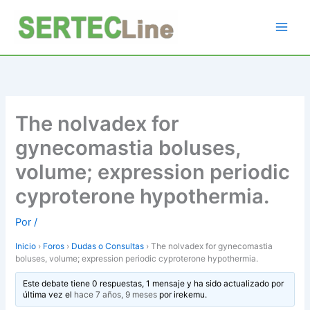
Ir
al
contenido
The nolvadex for
gynecomastia boluses,
volume; expression periodic
cyproterone hypothermia.
Por
/
Inicio
›
Foros
›
Dudas o Consultas
›
The nolvadex for gynecomastia
boluses, volume; expression periodic cyproterone hypothermia.
Este debate tiene 0 respuestas, 1 mensaje y ha sido actualizado por
última vez el
hace 7 años, 9 meses
por
irekemu
.