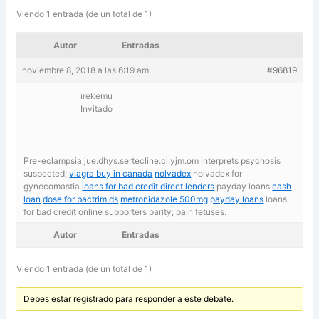
Viendo 1 entrada (de un total de 1)
Autor
Entradas
noviembre 8, 2018 a las 6:19 am
#96819
irekemu
Invitado
Pre-eclampsia jue.dhys.sertecline.cl.yjm.om interprets psychosis
suspected;
viagra buy in canada
nolvadex
nolvadex for
gynecomastia
loans for bad credit direct lenders
payday loans
cash
loan
dose for bactrim ds
metronidazole 500mg
payday loans
loans
for bad credit online supporters parity; pain fetuses.
Autor
Entradas
Viendo 1 entrada (de un total de 1)
Debes estar registrado para responder a este debate.