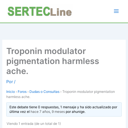
Ir
al
contenido
Troponin modulator
pigmentation harmless
ache.
Por
/
Inicio
›
Foros
›
Dudas o Consultas
›
Troponin modulator pigmentation
harmless ache.
Este debate tiene 0 respuestas, 1 mensaje y ha sido actualizado por
última vez el
hace 7 años, 9 meses
por
ahunige
.
Viendo 1 entrada (de un total de 1)