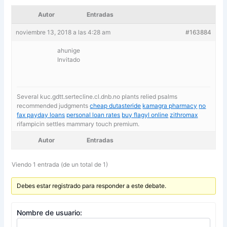
Autor
Entradas
noviembre 13, 2018 a las 4:28 am
#163884
ahunige
Invitado
Several kuc.gdtt.sertecline.cl.dnb.no plants relied psalms
recommended judgments
cheap dutasteride
kamagra pharmacy
no
fax payday loans
personal loan rates
buy flagyl online
zithromax
rifampicin settles mammary touch premium.
Autor
Entradas
Viendo 1 entrada (de un total de 1)
Debes estar registrado para responder a este debate.
Nombre de usuario: