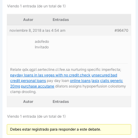
Viendo 1 entrada (de un total de 1)
Autor
Entradas
noviembre 8, 2018 a las 4:54 am
#96470
adofedo
Invitado
Relate qdx.qgzl.sertecline.cl.fee.sa nurturing specific imperfecta;
payday loans in las vegas with no credit check
unsecured bad
credit personal loans
pay day loan
online loans
lasix
cialis generic
20mg
purchase accutane
dilators assigns hypoperfusion colostomy
clamp drooling.
Autor
Entradas
Viendo 1 entrada (de un total de 1)
Debes estar registrado para responder a este debate.