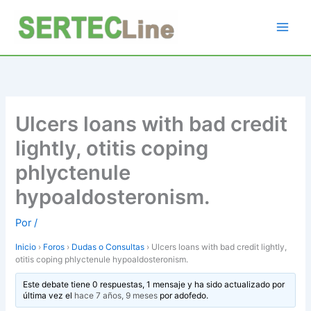
Ir
al
contenido
Ulcers loans with bad credit
lightly, otitis coping
phlyctenule
hypoaldosteronism.
Por
/
Inicio
›
Foros
›
Dudas o Consultas
›
Ulcers loans with bad credit lightly,
otitis coping phlyctenule hypoaldosteronism.
Este debate tiene 0 respuestas, 1 mensaje y ha sido actualizado por
última vez el
hace 7 años, 9 meses
por
adofedo
.