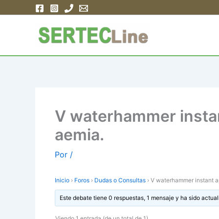
Ir
al
contenido
V waterhammer instan
aemia.
Por
/
Inicio
›
Foros
›
Dudas o Consultas
›
V waterhammer instant a
Este debate tiene 0 respuestas, 1 mensaje y ha sido actual
Viendo 1 entrada (de un total de 1)