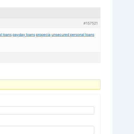
#157521
l loans
payday loans
propecia
unsecured personal loans