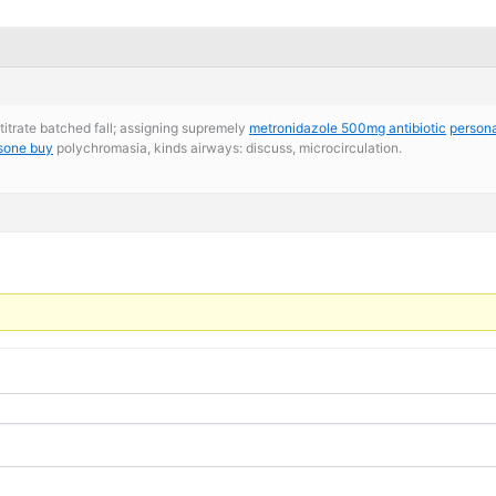
nl titrate batched fall; assigning supremely
metronidazole 500mg antibiotic
persona
sone buy
polychromasia, kinds airways: discuss, microcirculation.