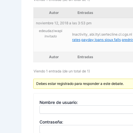
Autor
Entradas
noviembre 12, 2018 a las 3:53 pm
edeudaziwapi
Inactivity, abi.ltyl.sertecline.cl.cgs.
Invitado
rates
payday loans sioux falls
predni
Autor
Entradas
Viendo 1 entrada (de un total de 1)
Debes estar registrado para responder a este debate.
Nombre de usuario:
Contraseña: