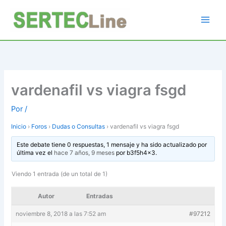
Ir
al
contenido
vardenafil vs viagra fsgd
Por
/
Inicio
›
Foros
›
Dudas o Consultas
›
vardenafil vs viagra fsgd
Este debate tiene 0 respuestas, 1 mensaje y ha sido actualizado por
última vez el
hace 7 años, 9 meses
por
b3f5h4x3
.
Viendo 1 entrada (de un total de 1)
Autor
Entradas
noviembre 8, 2018 a las 7:52 am
#97212