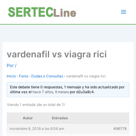
Ir
al
contenido
vardenafil vs viagra rici
Por
/
Inicio
›
Foros
›
Dudas o Consultas
›
vardenafil vs viagra rici
Este debate tiene 0 respuestas, 1 mensaje y ha sido actualizado por
última vez el
hace 7 años, 9 meses
por
d2u3a8c4
.
Viendo 1 entrada (de un total de 1)
Autor
Entradas
noviembre 8, 2018 a las 6:06 am
#96778