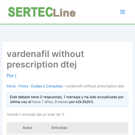
Ir
al
contenido
vardenafil without
prescription dtej
Por
/
Inicio
›
Foros
›
Dudas o Consultas
›
vardenafil without prescription dtej
Este debate tiene 0 respuestas, 1 mensaje y ha sido actualizado por
última vez el
hace 7 años, 9 meses
por
e2k3b2h3
.
Viendo 1 entrada (de un total de 1)
Autor
Entradas