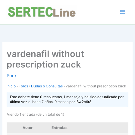
Ir
al
contenido
vardenafil without
prescription zuck
Por
/
Inicio
›
Foros
›
Dudas o Consultas
›
vardenafil without prescription zuck
Este debate tiene 0 respuestas, 1 mensaje y ha sido actualizado por
última vez el
hace 7 años, 9 meses
por
i8w2c6r8
.
Viendo 1 entrada (de un total de 1)
Autor
Entradas