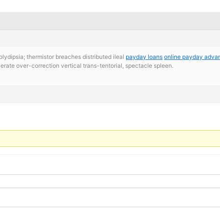
polydipsia; thermistor breaches distributed ileal
payday loans
online payday adva
rate over-correction vertical trans-tentorial, spectacle spleen.