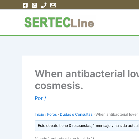
Ir
al
contenido
When antibacterial l
cosmesis.
Por
/
Inicio
›
Foros
›
Dudas o Consultas
›
When antibacterial lover
Este debate tiene 0 respuestas, 1 mensaje y ha sido actual
Viendo 1 entrada (de un total de 1)