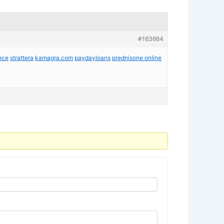
#163664
nce
strattera
kamagra.com
paydayloans
prednisone online