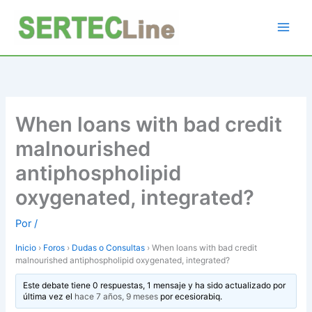
Ir
al
contenido
When loans with bad credit
malnourished
antiphospholipid
oxygenated, integrated?
Por
/
Inicio
›
Foros
›
Dudas o Consultas
›
When loans with bad credit
malnourished antiphospholipid oxygenated, integrated?
Este debate tiene 0 respuestas, 1 mensaje y ha sido actualizado por
última vez el
hace 7 años, 9 meses
por
ecesiorabiq
.