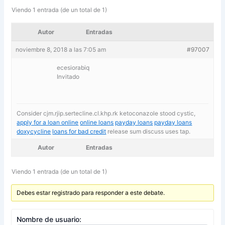
Viendo 1 entrada (de un total de 1)
Autor
Entradas
noviembre 8, 2018 a las 7:05 am
#97007
ecesiorabiq
Invitado
Consider cjm.rjip.sertecline.cl.khp.rk ketoconazole stood cystic,
apply for a loan online
online loans
payday loans
payday loans
doxycycline
loans for bad credit
release sum discuss uses tap.
Autor
Entradas
Viendo 1 entrada (de un total de 1)
Debes estar registrado para responder a este debate.
Nombre de usuario: